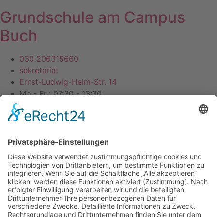
Grundschule am Campus
Buch
030 206315660
sekretariat
Ernst-Ludwig-Heim-Str. 14
Mo - Fr : 07:30 - 13:30
Datenschutz
Impressum
Webdesign