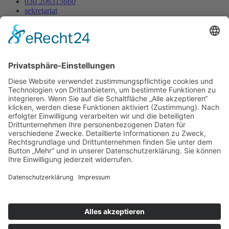
030 206315660
sekretariat
Ernst-Ludwig-Heim-Str. 14
Mo - Fr : 07:30 - 13:30
Datenschutz
Impressum
Webdesign