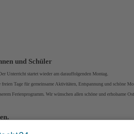
nnen und Schüler
er Unterricht startet wieder am darauffolgenden Montag.
die freien Tage für gemeinsame Aktivitäten, Entspannung und schöne M
unserem Ferienprogramm. Wir wünschen allen schöne und erholsame Ost
en.