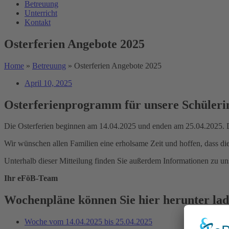
Betreuung
Unterricht
Kontakt
Osterferien Angebote 2025
Home
»
Betreuung
»
Osterferien Angebote 2025
April 10, 2025
Osterferienprogramm für unsere Schüleri
Die Osterferien beginnen am 14.04.2025 und enden am 25.04.2025. D
Wir wünschen allen Familien eine erholsame Zeit und hoffen, dass 
Unterhalb dieser Mitteilung finden Sie außerdem Informationen zu 
Ihr eFöB-Team
Wochenpläne können Sie hier herunter lad
Woche vom 14.04.2025 bis 25.04.2025