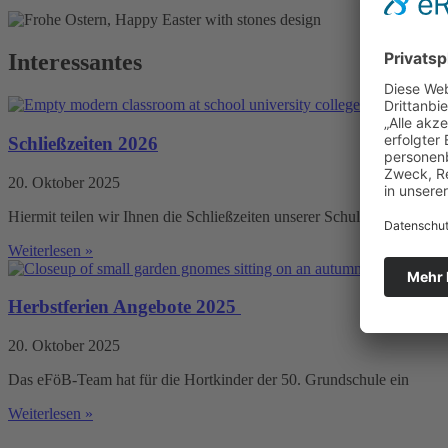
Interessantes
Schließzeiten 2026
20. Oktober 2025
Hiermit teilen wir Ihnen die Schließzeiten unserer Schule für das
Weiterlesen »
Herbstferien Angebote 2025
20. Oktober 2025
Das eFöB-Team hat für die Hortkinder der 50. Grundschule ein
Weiterlesen »