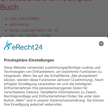
Buch
030 206315660
sekretariat
Ernst-Ludwig-Heim-Str. 14
Mo - Fr : 07:30 - 13:30
Datenschutz
Impressum
Webdesign