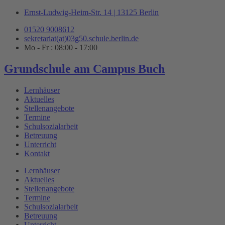
Zum
Ernst-Ludwig-Heim-Str. 14 | 13125 Berlin
Inhalt
01520 9008612
springen
sekretariat(at)03g50.schule.berlin.de
Mo - Fr : 08:00 - 17:00
Grundschule am Campus Buch
Lernhäuser
Aktuelles
Stellenangebote
Termine
Schulsozialarbeit
Betreuung
Unterricht
Kontakt
Lernhäuser
Aktuelles
Stellenangebote
Termine
Schulsozialarbeit
Betreuung
Unterricht