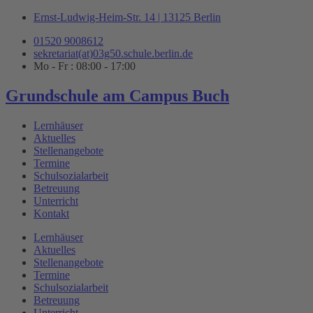
Zum
Ernst-Ludwig-Heim-Str. 14 | 13125 Berlin
Inhalt
01520 9008612
springen
sekretariat(at)03g50.schule.berlin.de
Mo - Fr : 08:00 - 17:00
Grundschule am Campus Buch
Lernhäuser
Aktuelles
Stellenangebote
Termine
Schulsozialarbeit
Betreuung
Unterricht
Kontakt
Lernhäuser
Aktuelles
Stellenangebote
Termine
Schulsozialarbeit
Betreuung
Unterricht