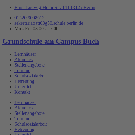
Zum
Ernst-Ludwig-Heim-Str. 14 | 13125 Berlin
Inhalt
01520 9008612
springen
sekretariat(at)03g50.schule.berlin.de
Mo - Fr : 08:00 - 17:00
Grundschule am Campus Buch
Lernhäuser
Aktuelles
Stellenangebote
Termine
Schulsozialarbeit
Betreuung
Unterricht
Kontakt
Lernhäuser
Aktuelles
Stellenangebote
Termine
Schulsozialarbeit
Betreuung
Unterricht