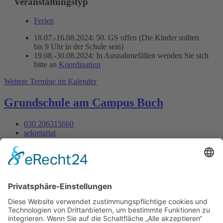
Veranstaltungstyp
Ferien
18.07.-16.08.2024: 50. GS offen (Die Kinder sollten
bis 9 Uhr in der Schule sein)
19.08.-30.08.2024: In Ausnahmefällen wenden Sie sich
bitte an
Koordination
Weitere Termine im Kalender
Grundschule am Campus Buch
030 206315660
sekretariat
Ernst-Ludwig-Heim-Str. 14
Mo - Fr : 07:30 - 13:30
Datenschutz
Impressum
Webdesign