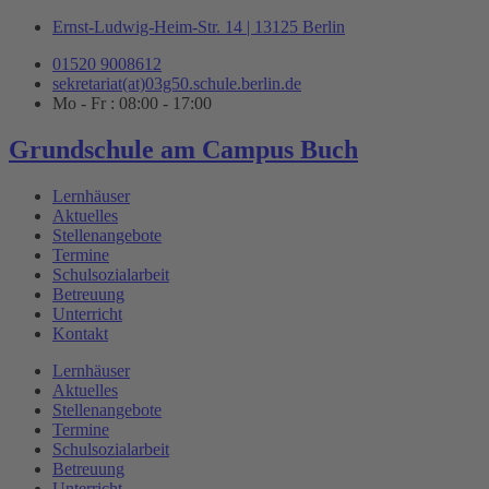
Zum
Ernst-Ludwig-Heim-Str. 14 | 13125 Berlin
Inhalt
01520 9008612
springen
sekretariat(at)03g50.schule.berlin.de
Mo - Fr : 08:00 - 17:00
Grundschule am Campus Buch
Lernhäuser
Aktuelles
Stellenangebote
Termine
Schulsozialarbeit
Betreuung
Unterricht
Kontakt
Lernhäuser
Aktuelles
Stellenangebote
Termine
Schulsozialarbeit
Betreuung
Unterricht