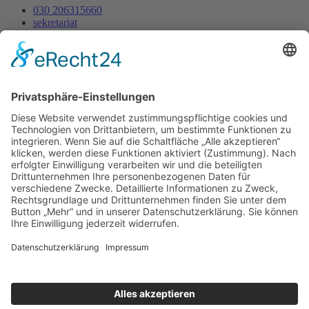
030 206315660
sekretariat
Ernst-Ludwig-Heim-Str. 14
Mo - Fr : 07:30 - 13:30
Datenschutz
Impressum
Webdesign