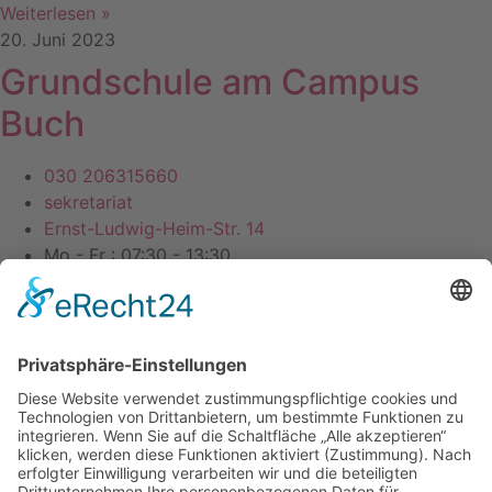
Weiterlesen »
20. Juni 2023
Grundschule am Campus
Buch
030 206315660
sekretariat
Ernst-Ludwig-Heim-Str. 14
Mo - Fr : 07:30 - 13:30
Datenschutz
Impressum
Webdesign