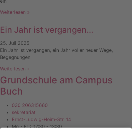
ein
Weiterlesen »
Ein Jahr ist vergangen…
25. Juli 2025
Ein Jahr ist vergangen, ein Jahr voller neuer Wege,
Begegnungen
Weiterlesen »
Grundschule am Campus
Buch
030 206315660
sekretariat
Ernst-Ludwig-Heim-Str. 14
Mo - Fr : 07:30 - 13:30