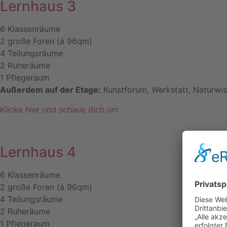
Lernhaus 3
6 Klassenräume
2 große Foren (á 96qm)
4 Teilungsräume
2 Ruheräume
1 Pflegeraum
Außerdem auf der Etage:
Kunstforum, Werkstatt, Naturwi
Klicke hier und schaue dich um
Lernhaus 4
6 Klassenräume
2 große Foren (á 96qm)
4 Teilungsräume
2 Ruheräume
1 Pflegeraum