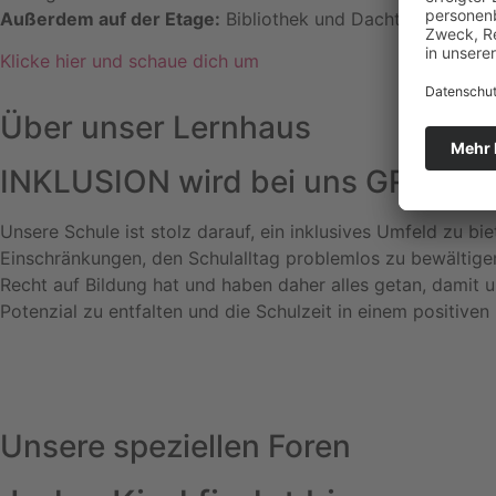
Außerdem auf der Etage:
Bibliothek und Dachterasse
Klicke hier und schaue dich um
Über unser Lernhaus
INKLUSION
wird bei uns GROSS 
Unsere Schule ist stolz darauf, ein inklusives Umfeld zu bie
Einschränkungen, den Schulalltag problemlos zu bewältig
Recht auf Bildung hat und haben daher alles getan, damit un
Potenzial zu entfalten und die Schulzeit in einem positive
Unsere speziellen Foren