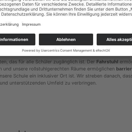
geschrieben
ten, das für alle Schüler zugänglich ist. Der
Fahrstuhl
ermög
en und unsere rollstuhlgerechten Räume ermöglichen
barrie
sere Schule ein inklusiver Ort ist. Wir streben danach, dass
n und unterstützenden Umfeld zu verbringen.