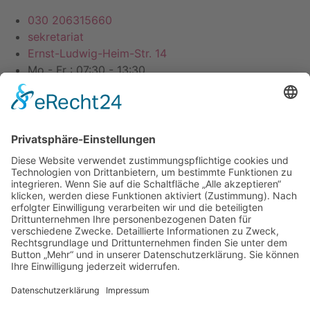
030 206315660
sekretariat
Ernst-Ludwig-Heim-Str. 14
Mo - Fr : 07:30 - 13:30
Datenschutz
Impressum
Webdesign