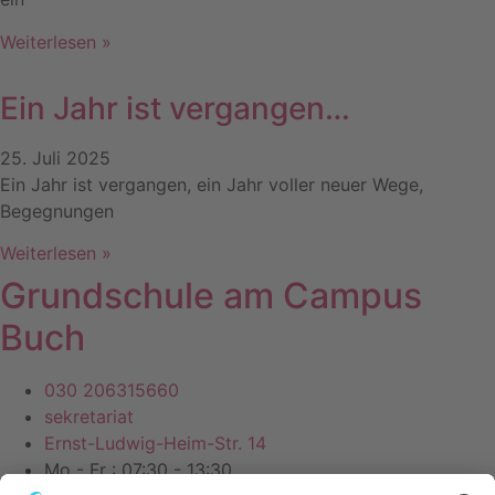
Weiterlesen »
Ein Jahr ist vergangen…
25. Juli 2025
Ein Jahr ist vergangen, ein Jahr voller neuer Wege,
Begegnungen
Weiterlesen »
Grundschule am Campus
Buch
030 206315660
sekretariat
Ernst-Ludwig-Heim-Str. 14
Mo - Fr : 07:30 - 13:30