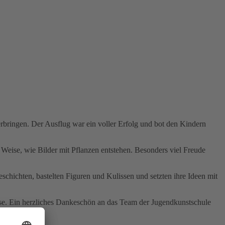
bringen. Der Ausflug war ein voller Erfolg und bot den Kindern
 Weise, wie Bilder mit Pflanzen entstehen. Besonders viel Freude
schichten, bastelten Figuren und Kulissen und setzten ihre Ideen mit
sse. Ein herzliches Dankeschön an das Team der Jugendkunstschule