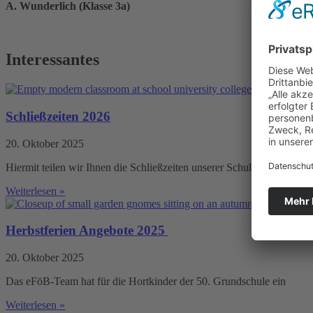
A. Wunderlich (Klasse 3a)
Interessantes
Schließzeiten 2026
20. Oktober 2025
Hiermit teilen wir Ihnen die Schließzeiten unserer Schule für das
Weiterlesen »
Herbstferien Angebote 2025
20. Oktober 2025
Das eFöB-Team hat für die Hortkinder der 50. Grundschule ein
Weiterlesen »