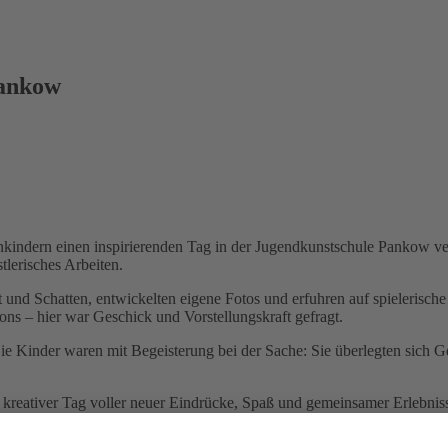
Pankow
kindern einen inspirierenden Tag in der Jugendkunstschule Pankow ver
tlerisches Arbeiten.
 und Schatten, entwickelten eigene Fotos und erfuhren auf spielerische
ons – hier war Geschick und Vorstellungskraft gefragt.
Die Kinder waren mit Begeisterung bei der Sache: Sie überlegten sich Ge
 kreativer Tag voller neuer Eindrücke, Spaß und gemeinsamer Erlebni