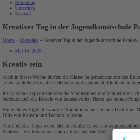
Betreuung
Unterricht
Kontakt
Kreativer Tag in der Jugendkunstschule 
Home
»
Aktuelles
»
Kreativer Tag in der Jugendkunstschule Pankow
Mai 14, 2025
Kreativ sein
Auch in dieser Woche durften die Klasse 3a gemeinsam mit den Eulen
erneut zahlreiche kreative Erlebnisse und spannende Einblicke in küns
Im Fotolabor experimentierten die Schülerinnen und Schüler mit Licht
bereitete auch das Basteln von fantasievollen Tieren aus bunten Pomp
Ein weiteres Highlight war die Produktion eines kleinen Trickfilms. 
Hilfe von Kamera und Technik in Szene.
Am Ende des Tages waren sich alle einig: Es war ein wunderschöner,
Pabkow – wir freuen uns schon auf das nächste Mal!