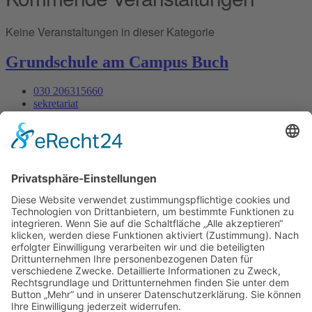
Keine Veranstaltungen in dieser Kategorie
Grundschule am Campus Buch
030 206315660
sekretariat
Ernst-Ludwig-Heim-Str. 14
Mo - Fr : 07:30 - 13:30
Datenschutz
Impressum
Webdesign