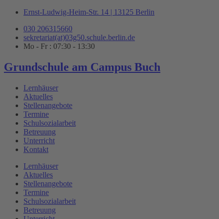
Zum
Ernst-Ludwig-Heim-Str. 14 | 13125 Berlin
Inhalt
030 206315660
springen
sekretariat(at)03g50.schule.berlin.de
Mo - Fr : 07:30 - 13:30
Grundschule am Campus Buch
Lernhäuser
Aktuelles
Stellenangebote
Termine
Schulsozialarbeit
Betreuung
Unterricht
Kontakt
Lernhäuser
Aktuelles
Stellenangebote
Termine
Schulsozialarbeit
Betreuung
Unterricht