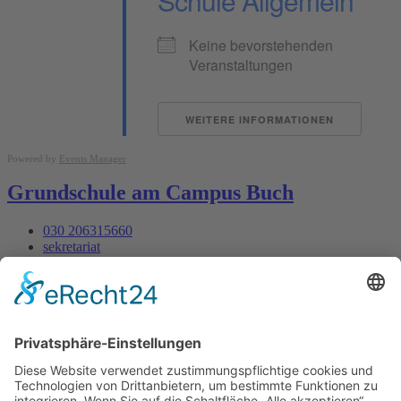
Schule Allgemein
Keine bevorstehenden
Veranstaltungen
WEITERE INFORMATIONEN
Powered by
Events Manager
Grundschule am Campus Buch
030 206315660
sekretariat
Ernst-Ludwig-Heim-Str. 14
Mo - Fr : 07:30 - 13:30
Datenschutz
Impressum
Webdesign