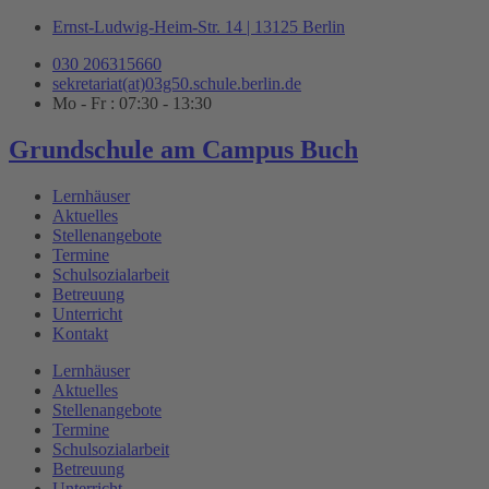
Zum
Ernst-Ludwig-Heim-Str. 14 | 13125 Berlin
Inhalt
030 206315660
springen
sekretariat(at)03g50.schule.berlin.de
Mo - Fr : 07:30 - 13:30
Grundschule am Campus Buch
Lernhäuser
Aktuelles
Stellenangebote
Termine
Schulsozialarbeit
Betreuung
Unterricht
Kontakt
Lernhäuser
Aktuelles
Stellenangebote
Termine
Schulsozialarbeit
Betreuung
Unterricht